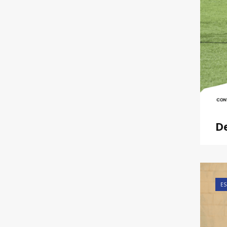
De
ES