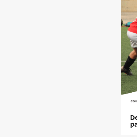
De
pa