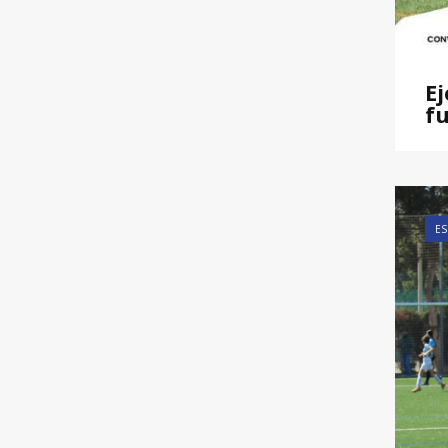
Ej
fu
ES