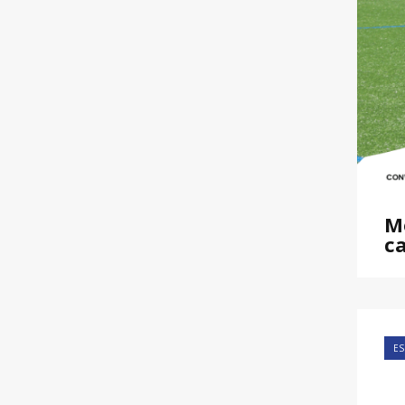
Me
c
ES