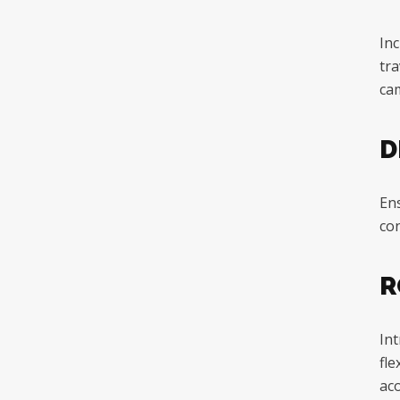
Inc
tra
cam
D
Ens
con
R
Int
fle
aco