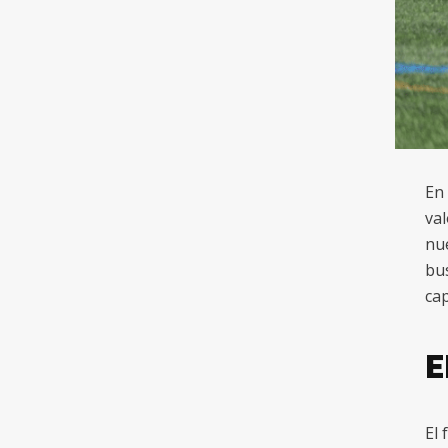
En 
val
nue
bus
cap
E
El