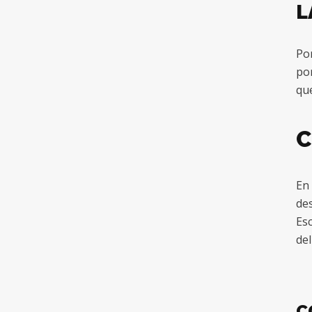
L
Por
por
que
C
En 
des
Es
del
C