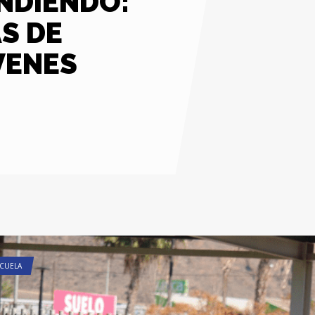
NDIENDO:
S DE
VENES
CUELA