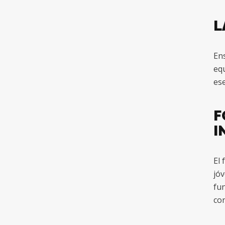
L
Ens
equ
ese
F
I
El 
jóv
fun
con