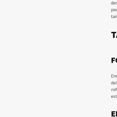
des
peq
tam
T
F
Emp
del
niñ
est
E