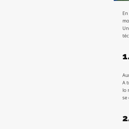
En 
mom
Uno
téc
1
Aun
A t
lo 
se
2