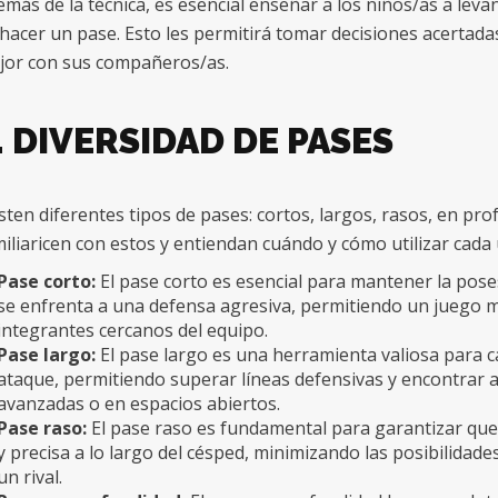
más de la técnica, es esencial enseñar a los niños/as a leva
hacer un pase. Esto les permitirá tomar decisiones acertadas
jor con sus compañeros/as.
. DIVERSIDAD DE PASES
sten diferentes tipos de pases: cortos, largos, rasos, en pro
iliaricen con estos y entiendan cuándo y cómo utilizar cada 
Pase corto:
El pase corto es esencial para mantener la pos
se enfrenta a una defensa agresiva, permitiendo un juego má
integrantes cercanos del equipo.
Pase largo:
El pase largo es una herramienta valiosa para 
ataque, permitiendo superar líneas defensivas y encontrar
avanzadas o en espacios abiertos.
Pase raso:
El pase raso es fundamental para garantizar que
y precisa a lo largo del césped, minimizando las posibilidade
un rival.