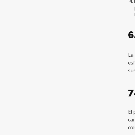
6
La 
esf
sus
7
El 
ca
col