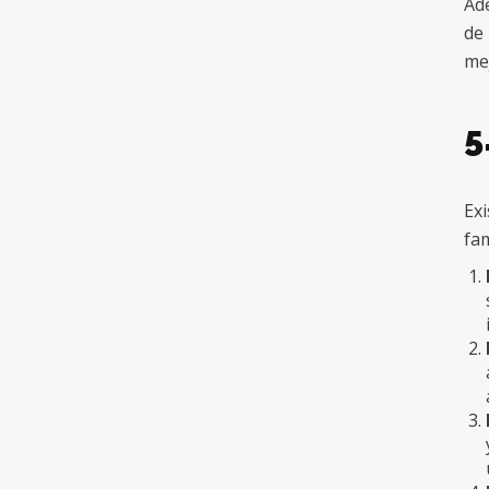
Ade
de 
me
5
Exi
fam