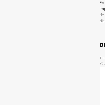
En
imp
de
dis
D
Tu 
Yo